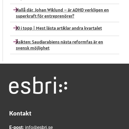
Hallå där, Johan Wiklund – är ADHD verkligen en
superkraft för entreprenörer?
10 i topp | Mest lästa artiklar andra kvartalet
Åsikten: Saudiarabiens nästa reformfas är en
svensk möjlighet
Kontakt
E-post:
info@esbri.se