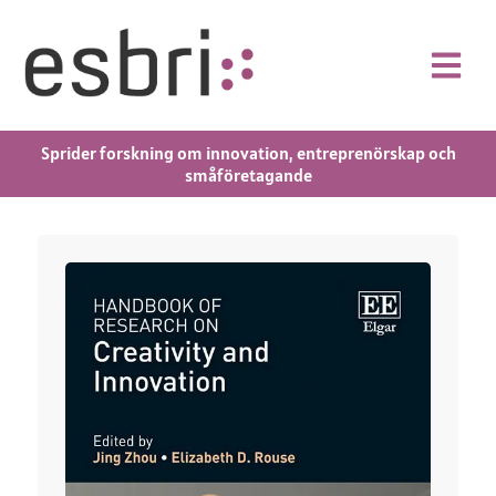
Sprider forskning om innovation, entreprenörskap och
småföretagande