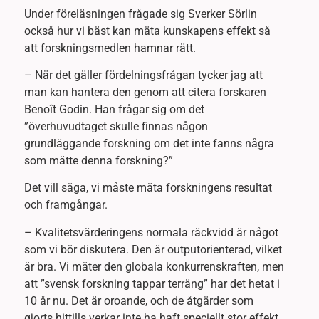
Under föreläsningen frågade sig Sverker Sörlin
också hur vi bäst kan mäta kunskapens effekt så
att forskningsmedlen hamnar rätt.
– När det gäller fördelningsfrågan tycker jag att
man kan hantera den genom att citera forskaren
Benoît Godin. Han frågar sig om det
”överhuvudtaget skulle finnas någon
grundläggande forskning om det inte fanns några
som mätte denna forskning?”
Det vill säga, vi måste mäta forskningens resultat
och framgångar.
– Kvalitetsvärderingens normala räckvidd är något
som vi bör diskutera. Den är outputorienterad, vilket
är bra. Vi mäter den globala konkurrenskraften, men
att ”svensk forskning tappar terräng” har det hetat i
10 år nu. Det är oroande, och de åtgärder som
gjorts hittills verkar inte ha haft speciellt stor effekt.