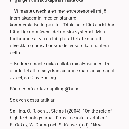
tillgången till såddkapital måste öka.
– Vi måste utveckla en mer entreprenöriell miljö
inom akademin, med en starkare
kommersialiseringskultur. Triple helix-tänkandet har
trängt igenom även i det norska systemet. Men
fortfarande är vi i en tidig fas. Det återstår att
utveckla organisationsmodeller som kan hantera
detta.
– Kulturen måste också tillåta misslyckanden. Det
är inte fel att misslyckas så länge man lär sig något
av det, sa Olav Spilling.
olav.r.spilling@bi.no
För mer info:
Se även dessa artiklar:
Spilling, O. R. och J. Steinsli (2004): ”On the role of
high-technology small firms in cluster evolution”. I
R. Oakey, W. During och S. Kauser (red): ”New