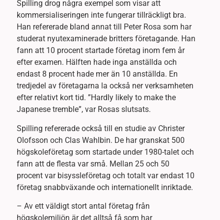
Spilling drog några exempel som visar att
kommersialiseringen inte fungerar tillräckligt bra.
Han refererade bland annat till Peter Rosa som har
studerat nyutexaminerade britters företagande. Han
fann att 10 procent startade företag inom fem år
efter examen. Hälften hade inga anställda och
endast 8 procent hade mer än 10 anställda. En
tredjedel av företagarna la också ner verksamheten
efter relativt kort tid. ”Hardly likely to make the
Japanese tremble”, var Rosas slutsats.
Spilling refererade också till en studie av Christer
Olofsson och Clas Wahlbin. De har granskat 500
högskoleföretag som startade under 1980-talet och
fann att de flesta var små. Mellan 25 och 50
procent var bisyssleföretag och totalt var endast 10
företag snabbväxande och internationellt inriktade.
– Av ett väldigt stort antal företag från
högskolemiljön är det alltså få som har