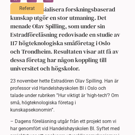
Att kommersialisera forskningsbaserad
Referat
kunskap utgör en stor utmaning. Det
menade Olav Spilling, som under sin
Estradföreläsning redovisade en studie av
117 högteknologiska småföretag i Oslo
och Trondheim. Resultaten visar att få av
dessa företag har någon koppling till
universitet och högskolor.
23 november hette Estradören Olav Spilling. Han är
professor vid Handelshøyskolen BI i Oslo och
talade under rubriken ”Hur viktigt är ’high-tech’? Om
små, högteknologiska företag i
kunskapsekonomin”.
– Dagens föreläsning utgår från ett projekt som vi
har genomfört vid Handelshøyskolen BI. Syftet med